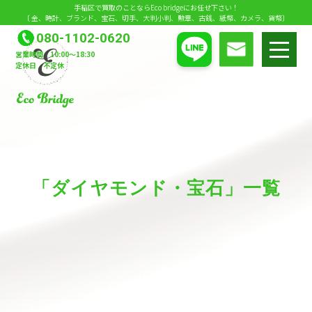
手稲区で買取のことならEco bridgeにお任せ下さい！
〔 金、時計、ブランド、宝石、切手、大判小判、勲章、古銭、紙幣、カメラ、貨幣〕
080-1102-0620
メニュ
営業時間 10:00～18:30
定休日 不定休
「ダイヤモンド・宝石」一覧